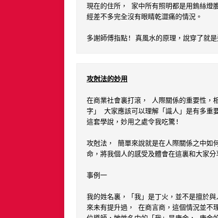
現在的住所， 家中所有照明都是用鎢絲燈膽
經差不多完全沒有眼睛乾澀痛的情況。

多謝師傅指點! 真風水的原理，說穿了就
攻尅法的妙用
在商業社會裏打滾， 人際關係的重要性，
字」 大家應該可以理解「識人」是有多重
這套學說，妙用之處令我吃驚!

攻尅法， 簡單來說就是在人際關係之中如
命，將我個人的感受及體會在這裏和大家分享
事例一

我的姓名裏，「我」是丁火，並不是擅於與
來未有提升過， 在商言商，這個情況並不