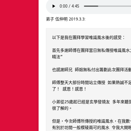
弟子 伍仲明 2019.3.3:
以下是我在團拜學習唯識風水後的感受：

首先多謝師傅在團拜當日無私傳授唯識風水
睛法“

也感謝師兄 師姐無私付出籌劃此次團拜活動
師傅整天大部份時間站立傳授 如果熱誠不
了！ 感恩！感恩！

小弟從25歲起已經是玄學發燒友 多年來聽
很了解的。

但是，今次師傅所傳授的唯識風水，在我數十
有別於坊間一般模稜兩可的風水 令我大開眼