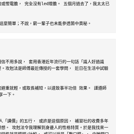
或慳電膽， 完全沒有led燈膽。 五個月過去了，我太太已
是這麼簡單；不說，窮一輩子也未能參透箇中奧秘。
相信不用多說， 套用香港近年流行的一句話「識人好過識
要。攻尅法是師傅最近傳授的一套學問， 近日在生活中試驗
何避重就輕，或取長補短，以達致事半功倍 效果。 謹遵師
一下。

人「講價」的五行， 或許是這個原因， 補習社的收費多年
理想。 攻尅法令我理解到身邊人的性格特質。於是我找來一