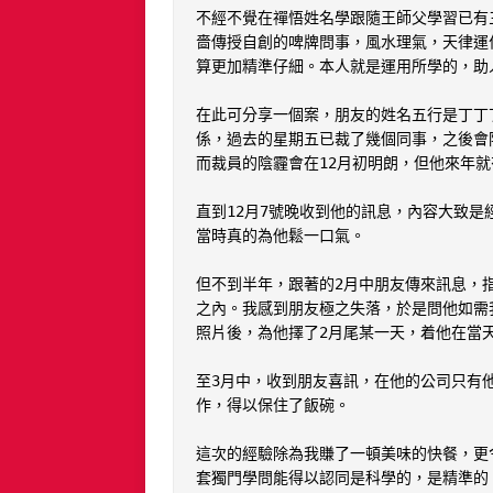
不經不覺在禪悟姓名學跟隨王師父學習已有
嗇傳授自創的啤牌問事，風水理氣，天律運
算更加精準仔細。本人就是運用所學的，助人
在此可分享一個案，朋友的姓名五行是丁丁丁
係，過去的星期五已裁了幾個同事，之後會
而裁員的陰霾會在12月初明朗，但他來年就
直到12月7號晚收到他的訊息，內容大致
當時真的為他鬆一口氣。

但不到半年，跟著的2月中朋友傳來訊息，
之內。我感到朋友極之失落，於是問他如需
照片後，為他擇了2月尾某一天，着他在當
至3月中，收到朋友喜訊，在他的公司只有
作，得以保住了飯碗。

這次的經驗除為我賺了一頓美味的快餐，更
套獨門學問能得以認同是科學的，是精準的