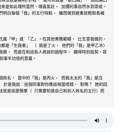
特性就是精明/計較， 或可以說是「數口精」， 由她開口
來是如此理所當然，理直氣壯。 加價的事自然水到渠成。 
們明白每個「我」的五行特點， 繼而做到避重就輕取長補
氏属「甲」或ˊ「乙」。在其他業務範疇， 比生意我做的，
都是「生我者」 （ 我是丁火， 他們的「我」是甲乙木）
我做， 而是在和這些人商談的過程中， 顯得特別投契，容
到事半功倍的意義。

個姓名， 當中的「我」是丙火， 而我太太的「我」是戊
 於是我說：這個同事對你應該相當唔錯， 對嗎？ 她的回
法就是這麼簡單（ 只需要知道自己和別人姓名的五行）而