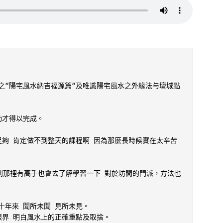
之“陽宅風水納吉福源篇“及唯識陽宅風水之外緣法与壇城點
才得以完成。

足夠 肯定做不到整天的課程啊 因為那麼長時候實在太辛苦
到那裡有高手也會去了解學習一下 對於坊間的門派，方法也
年來 聞所未聞 見所未見。

界 明白風水上的正確重點及取捨。
