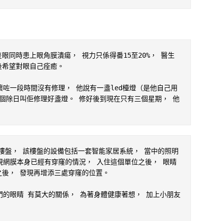
眼同時患上眼角膜潰瘍， 視力只係得番15至20%， 醫生
希望對眼自己痊癒。

壞咗一段時間沒有修理， 他說有一盞led檯燈（是他自己用
個除日叫佢修理好盞燈。 修好後到現在只有三個星期， 他
樓盤， 該樓盤的設備包括一套智能家居系統， 當中的照明
視網膜本身已經有穿窿的情況， 入住這個單位之後， 眼睛
後， 發現再增添三處穿窿的位置。

們的眼睛 有莫大的關係， 為著身體健康著想， 加上小朋友