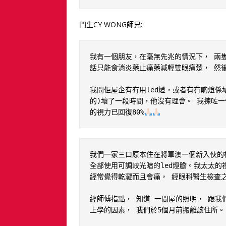
門生CY WONG師兄:
我有一個朋友，在毫無先兆的情況下， 兩隻
話只能食消炎藥止痛藥減輕雙眼痛楚， 然後
我問佢屋企有冇用led燈，或者有冇啲燈係
的)壞了一段時間，他沒有理會。 我揀咗一
的視力已回復80%
我們一家三口原本住在將軍澳一個新入伙的
全部使用可調較光暗的led燈膽。我太太的
經常覺得乾澀而且會痛， 經眼科醫生檢查之
經師傅指點， 知道 一間屋的照明， 跟我
上學的因素， 我們於5個月前搬離該住所。
