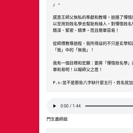
」。

感恩王師父無私的奉獻和教導。追隨了憚悟
以至用到姓名學去幫助有緣人。對憚悟姓名
精深、緊密、精準。而且簡單容易！

從師傅教導過程，我所得益的不只是玄學知
「我」中的「無我」！

我有一個目標和宏願：要將「憚悟姓名學」
單和易明！以報師父之恩！

P.s:並不是那些八字缺什麼五行，姓名就
門生蕭師姐: