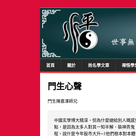
首頁
關於
姓名學文章
禪悟學
門生心聲
門生陳嘉澤師兄:
中國玄學博大精深，但為什麼總給別人嘅感
點，是因為太多人對其一知半解、裝神弄鬼
程，說什麼今年股市大升⋯)他們根本對本體