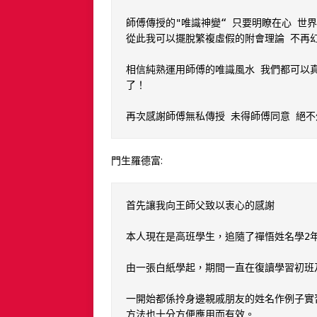
師傅傳授的"唯識神變“ 只要明瞭在心 世
從此我可以擺脫繁複虛假的附會理論 不再幻
相信純熟運用師傅的唯識風水 我們都可以
了！

再次感謝師傅無私傳授 未得師傅同意 絕不
門生羅德富:
首先讓我向王師父致以衷心的感謝

本人現在是高班學生，追隨了禪悟姓名學2年
由一張白紙學起，期間一直在復讀學習初班及
一開始都係拎身邊親戚朋友的姓名作例子實
方法也十分方便應用而有效。
