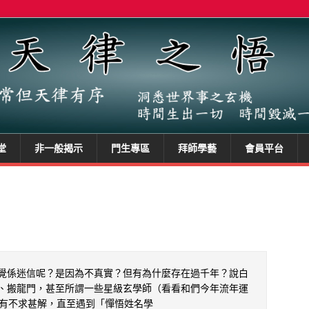
堂
非一般揭示
門生專區
拜師學藝
會員平台
覺係迷信呢？是因為不真實？但有為什麼存在過千年？說白
、搬龍門，甚至所謂一些星級玄學師（看看和們今年流年運
有不求甚解，直至遇到「憚悟姓名學
