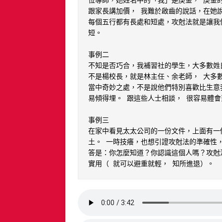
位導師，她姓名中的「我」是庚金， 庚金的
跟家長講加價， 我難於啟齒的說話，在她說
每個五行都有長處和短處，攻尅法就是讓我
短。

事例二

不知是否巧合，我補習社的學生，大多數姓
不是楊校長，就是林主任、余老師， 大多數
當中奇妙之處，不是說他們特別喜歡比生意
易傾得埋。 跟這些人士相談， 很容易體會
事例三

在家中看見太太公司的一份文件，上面有一
土。 一時技癢，也想引證攻尅法的準確性，
答是：你怎麼知道？你認識這個人嗎？攻尅
實用（ 就可以避重就輕， 知所進退）。