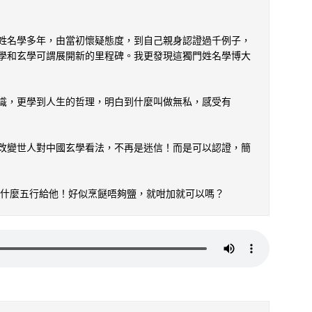
姓名學多年，由當初懷疑態度，到自己親身認證過千例子，
學和玄學可謂展開新的里程碑。我更發現這獨門姓名學博大
識，更學到人生的哲理，明白到什麼叫做無私，感受有
改變世人對中國玄學看法，不再是迷信！而是可以認證，簡
加什麼五行給他！好似烹餸唔夠鹽，就咁加就可以嗎？