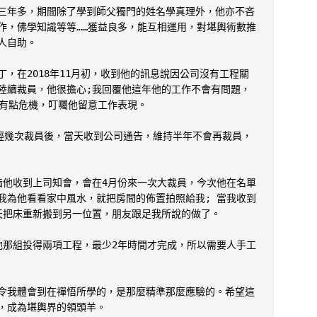
三年多，期間除了學到師父獨門的姓名學真理外，他亦不吝
作，佛學知識等等……獲益良多，能互相運用，對堪輿術數推
自助。

，在2018年11月初，收到他的訊息說因公司沒有工程關
陸續裁員，他很擔心;我回覆他這年他的工作不會有問題，
有點危機，叮囑他留意工作表現。

是經幾次裁員後，當天收到公司通告，維持半年不會再裁員，
指他收到上司知會，會在4月份來一次大裁員，今次他在名單
我為他看看家中風水，就把房間的佈置拍照給我; 當我收到
天把床重新搬到另一位置，朋友跟足我所說的做了。

他那組投得兩項工程，最少2年時間才完成，所以需要人手工
令我體會到在禪悟所學的，是那麼精準那麼應驗的。希望這
，成為堪輿界的領頭羊。